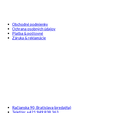
Obchodné podmienky
Ochrana osobných údajov
Platba & poštovné
Záruka & reklamácie
KONTAKT
Račianska 90, Bratislava (predajňa)
Telefón: +421 949 838 363