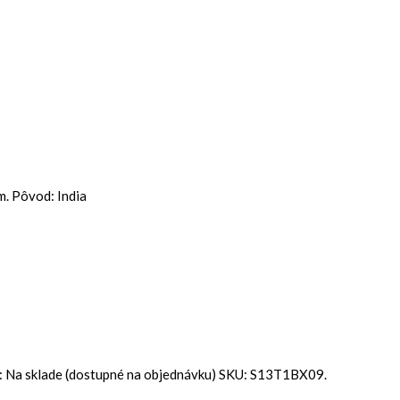
m. Pôvod: India
:
Na sklade (dostupné na objednávku)
SKU:
S13T1BX09
.