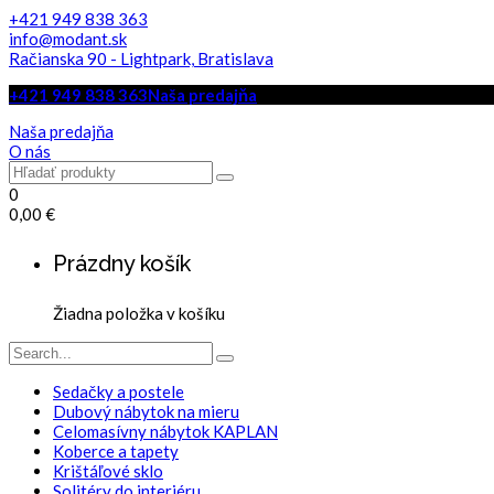
+421 949 838 363
info@modant.sk
Račianska 90 - Lightpark, Bratislava
+421 949 838 363
Naša predajňa
Naša predajňa
O nás
0
0,00
€
Prázdny košík
Žiadna položka v košíku
Sedačky a postele
Dubový nábytok na mieru
Celomasívny nábytok KAPLAN
Koberce a tapety
Krištáľové sklo
Solitéry do interiéru