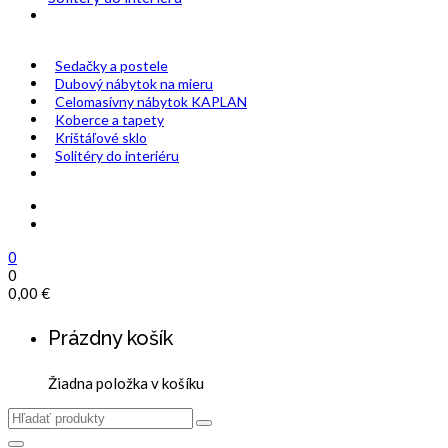
Sedačky a postele
Dubový nábytok na mieru
Celomasívny nábytok KAPLAN
Koberce a tapety
Krištáľové sklo
Solitéry do interiéru
0
0
0,00
€
Prázdny košík
Žiadna položka v košíku