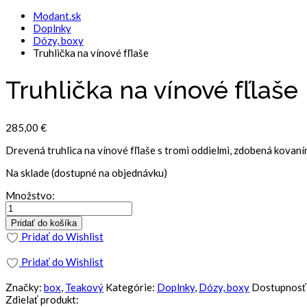
Modant.sk
Doplnky
Dózy, boxy
Truhlička na vínové fľlaše
Truhlička na vínové fľlaše
285,00
€
Drevená truhlica na vínové fľlaše s tromi oddielmi, zdobená kovaní
Na sklade (dostupné na objednávku)
Množstvo:
Pridať do košíka
Pridať do Wishlist
Pridať do Wishlist
Značky:
box
,
Teakový
Kategórie:
Doplnky
,
Dózy, boxy
Dostupnosť
Zdielať produkt: