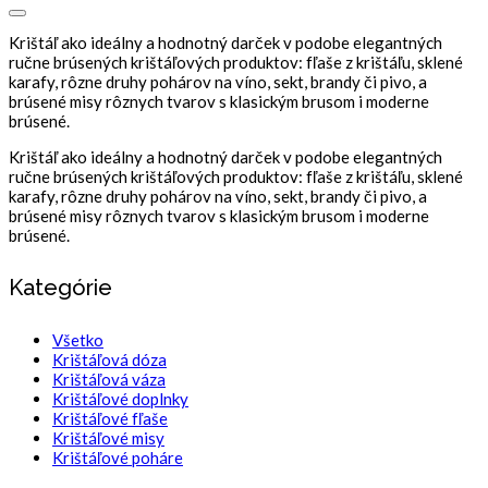
Krištáľ ako ideálny a hodnotný darček v podobe elegantných
ručne brúsených krištáľových produktov: fľaše z krištáľu, sklené
karafy, rôzne druhy pohárov na víno, sekt, brandy či pivo, a
brúsené misy rôznych tvarov s klasickým brusom i moderne
brúsené.
Krištáľ ako ideálny a hodnotný darček v podobe elegantných
ručne brúsených krištáľových produktov: fľaše z krištáľu, sklené
karafy, rôzne druhy pohárov na víno, sekt, brandy či pivo, a
brúsené misy rôznych tvarov s klasickým brusom i moderne
brúsené.
Kategórie
Všetko
Krištáľová dóza
Krištáľová váza
Krištáľové doplnky
Krištáľové fľaše
Krištáľové misy
Krištáľové poháre