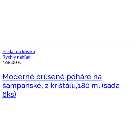
Pridať do košíka
Rýchly náhľad
168,00
€
Moderné brúsené poháre na
šampanské, z krištáľu,180 ml (sada
6ks)