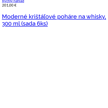
Rýchly náhľad
201,00
€
Moderné krištáľové poháre na whisky,
300 ml (sada 6ks)