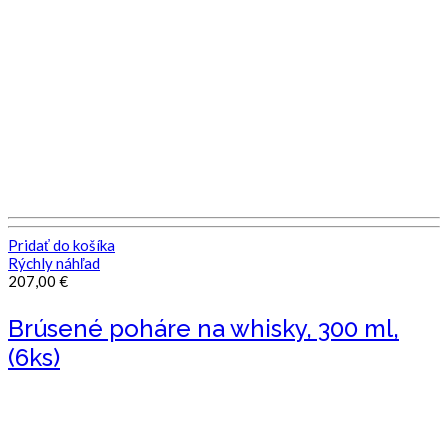
Pridať do košíka
Rýchly náhľad
207,00
€
Brúsené poháre na whisky, 300 ml,
(6ks)