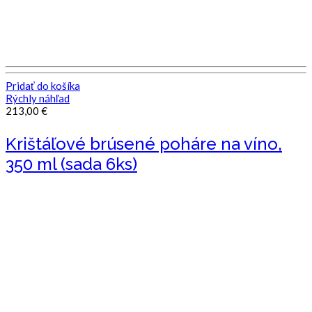
Pridať do košíka
Rýchly náhľad
213,00
€
Krištáľové brúsené poháre na víno,
350 ml (sada 6ks)