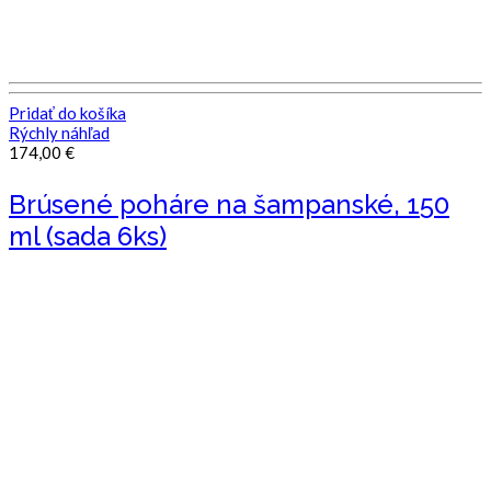
Pridať do košíka
Rýchly náhľad
174,00
€
Brúsené poháre na šampanské, 150
ml (sada 6ks)