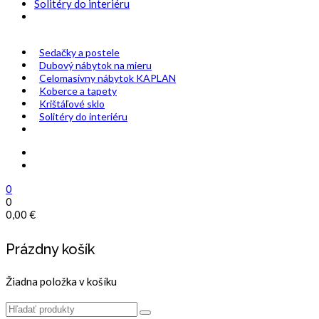
Solitéry do interiéru
Sedačky a postele
Dubový nábytok na mieru
Celomasívny nábytok KAPLAN
Koberce a tapety
Krištáľové sklo
Solitéry do interiéru
0
0
0,00
€
Prázdny košík
Žiadna položka v košíku