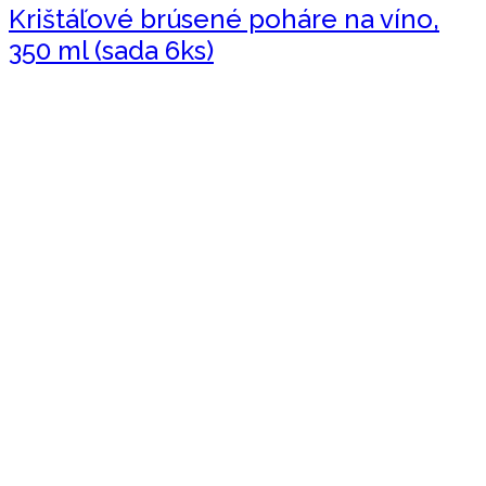
Krištáľové brúsené poháre na víno,
350 ml (sada 6ks)