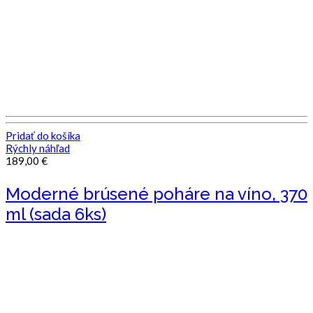
Pridať do košíka
Rýchly náhľad
189,00
€
Moderné brúsené poháre na víno, 370
ml (sada 6ks)