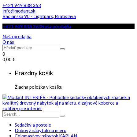
+421 949 838 363
info@modant.sk
Račianska 90 - Lightpark, Bratislava
+421 949 838 363
Naša predajňa
Naša predajňa
O nás
0
0,00
€
Prázdny košík
Žiadna položka v košíku
Sedačky a postele
Dubový nábytok na mieru
Celomasívny nábytok KAPLAN