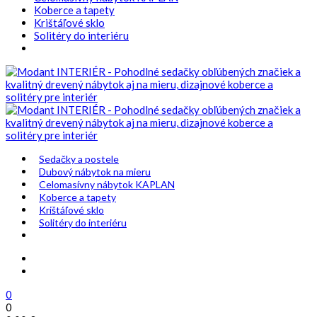
Koberce a tapety
Krištáľové sklo
Solitéry do interiéru
Sedačky a postele
Dubový nábytok na mieru
Celomasívny nábytok KAPLAN
Koberce a tapety
Krištáľové sklo
Solitéry do interiéru
0
0