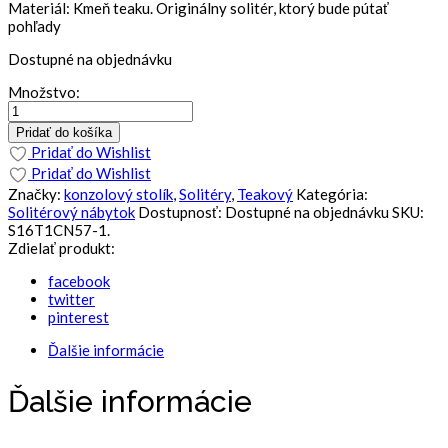
Materiál: Kmeň teaku. Originálny solitér, ktorý bude pútať
pohľady
Dostupné na objednávku
Množstvo:
Pridať do košíka
Pridať do Wishlist
Pridať do Wishlist
Značky:
konzolový stolík
,
Solitéry
,
Teakový
Kategória:
Solitérový nábytok
Dostupnosť:
Dostupné na objednávku
SKU:
S16T1CN57-1
.
Zdielať produkt:
facebook
twitter
pinterest
Ďalšie informácie
Ďalšie informácie