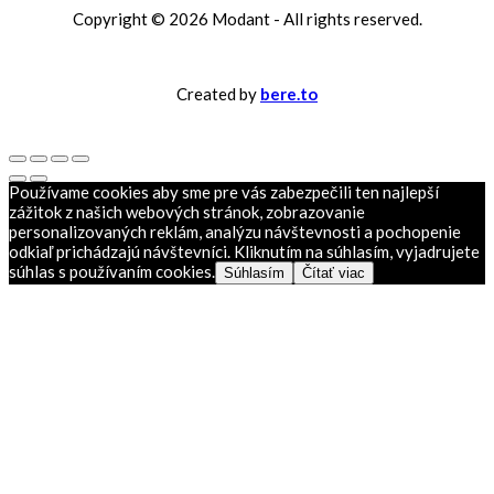
Copyright ©
2026 Modant - All rights reserved.
Created by
bere.to
Používame cookies aby sme pre vás zabezpečili ten najlepší
zážitok z našich webových stránok, zobrazovanie
personalizovaných reklám, analýzu návštevnosti a pochopenie
odkiaľ prichádzajú návštevníci. Kliknutím na súhlasím, vyjadrujete
súhlas s používaním cookies.
Súhlasím
Čítať viac