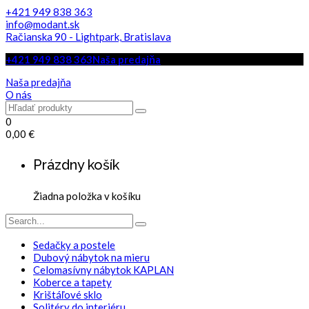
+421 949 838 363
info@modant.sk
Račianska 90 - Lightpark, Bratislava
+421 949 838 363
Naša predajňa
Naša predajňa
O nás
0
0,00
€
Prázdny košík
Žiadna položka v košíku
Sedačky a postele
Dubový nábytok na mieru
Celomasívny nábytok KAPLAN
Koberce a tapety
Krištáľové sklo
Solitéry do interiéru