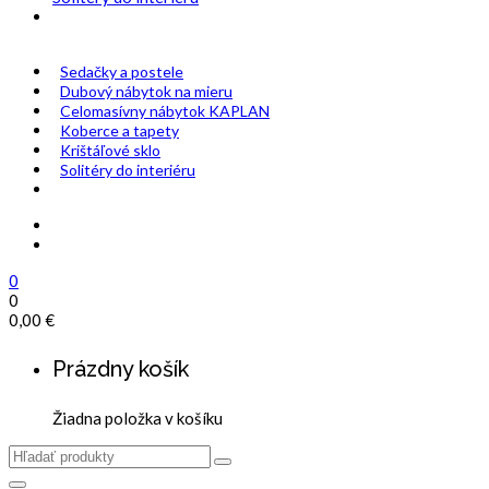
Sedačky a postele
Dubový nábytok na mieru
Celomasívny nábytok KAPLAN
Koberce a tapety
Krištáľové sklo
Solitéry do interiéru
0
0
0,00
€
Prázdny košík
Žiadna položka v košíku