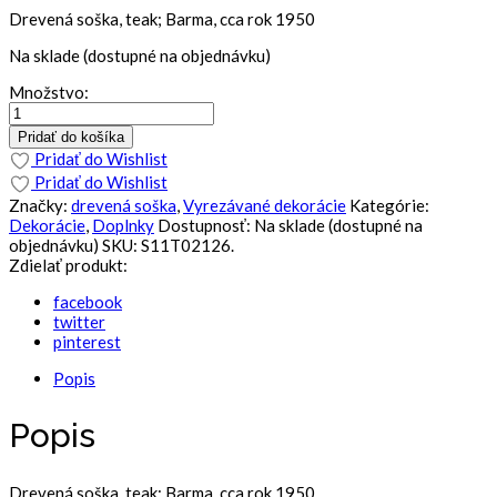
Drevená soška, teak; Barma, cca rok 1950
Na sklade (dostupné na objednávku)
Množstvo:
Pridať do košíka
Pridať do Wishlist
Pridať do Wishlist
Značky:
drevená soška
,
Vyrezávané dekorácie
Kategórie:
Dekorácie
,
Doplnky
Dostupnosť:
Na sklade (dostupné na
objednávku)
SKU:
S11T02126
.
Zdielať produkt:
facebook
twitter
pinterest
Popis
Popis
Drevená soška, teak; Barma, cca rok 1950