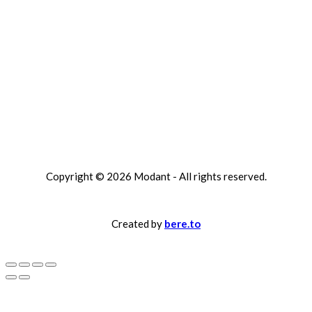
Račianska 90, Bratislava (predajňa)
Telefón: +421 949 838 363
Email : info@modant.sk
PO 12:00 – 18:00 | UT-PI 10:10 – 18:30
SO: 10:10 – 17:00
Sledujte nás na FB
Sledujte nás na IG
Copyright ©
2026 Modant - All rights reserved.
Created by
bere.to