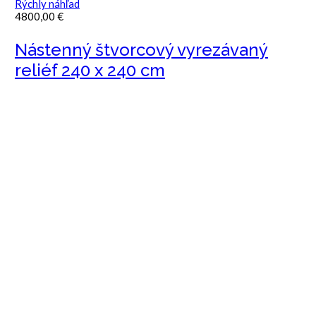
Rýchly náhľad
4800,00
€
Nástenný štvorcový vyrezávaný
reliéf 240 x 240 cm
INFORMÁCIE
Obchodné podmienky
Ochrana osobných údajov
Platba & poštovné
Záruka & reklamácie
KONTAKT