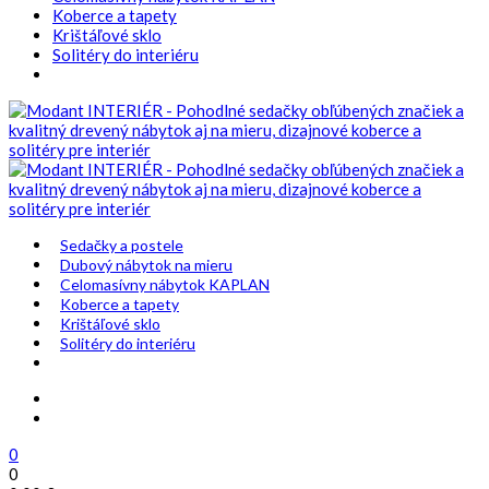
Koberce a tapety
Krištáľové sklo
Solitéry do interiéru
Sedačky a postele
Dubový nábytok na mieru
Celomasívny nábytok KAPLAN
Koberce a tapety
Krištáľové sklo
Solitéry do interiéru
0
0