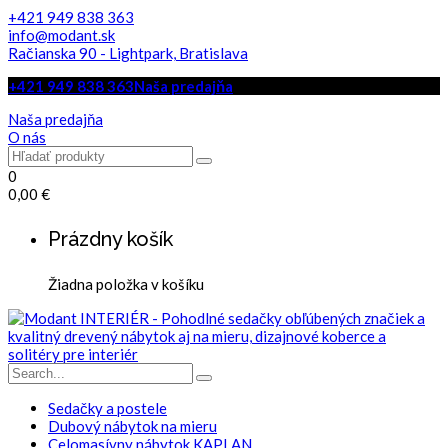
+421 949 838 363
info@modant.sk
Račianska 90 - Lightpark, Bratislava
+421 949 838 363
Naša predajňa
Naša predajňa
O nás
0
0,00
€
Prázdny košík
Žiadna položka v košíku
Sedačky a postele
Dubový nábytok na mieru
Celomasívny nábytok KAPLAN