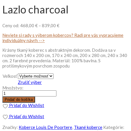
Lazlo charcoal
Price
Ceny od:
468,00
€
–
839,00
€
range:
Neviete si rady s výberom kobercov? Radi pre vás vypracujeme
468,00 €
individuálny návrh -->
through
839,00 €
Krásny tkaný koberec s abstraktným dekorom. Dodáva sa v
rozmeroch 140 x 200 cm, 170 x 240 cm, 200 x 280 cm, 240 x 340
cm. 2 farebné prevedenia. Materiál: 100% bavlna. S
protišmykovým povrchom zospodu
Veľkosť
Zrušiť výber
Množstvo:
Pridať do košíka
Pridať do Wishlist
Pridať do Wishlist
Značky:
Koberce Louis De Poortere
,
Tkané koberce
Kategórie: