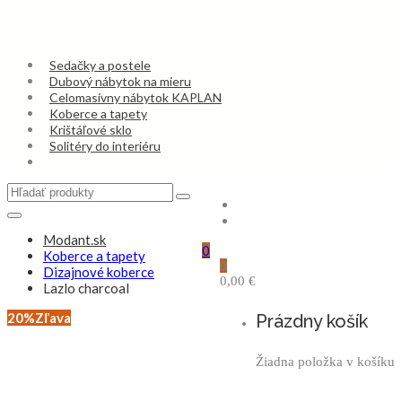
Sedačky a postele
Dubový nábytok na mieru
Celomasívny nábytok KAPLAN
Koberce a tapety
Krištáľové sklo
Solitéry do interiéru
Modant.sk
0
Koberce a tapety
0
Dizajnové koberce
0,00
€
Lazlo charcoal
20%
Zľava
Prázdny košík
Žiadna položka v košíku