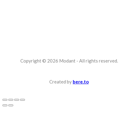
Račianska 90, Bratislava (predajňa)
Telefón: +421 949 838 363
Email : info@modant.sk
PO 12:00 – 18:00 | UT-PI 10:10 – 18:30
SO: 10:10 – 17:00
Sledujte nás na FB
Sledujte nás na IG
Copyright ©
2026 Modant - All rights reserved.
Created by
bere.to