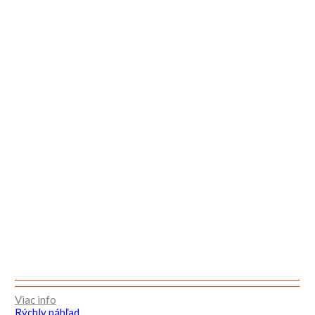
Viac info
Rýchly náhľad