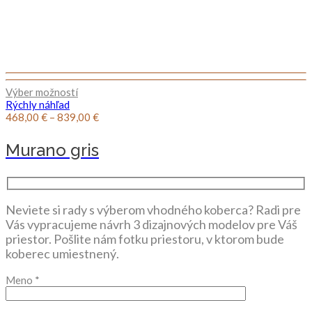
Výber možností
Rýchly náhľad
Price
468,00
€
–
839,00
€
range:
468,00 €
Murano gris
through
839,00 €
Neviete si rady s výberom vhodného koberca? Radi pre
Vás vypracujeme návrh 3 dizajnových modelov pre Váš
priestor. Pošlite nám fotku priestoru, v ktorom bude
koberec umiestnený.
Meno
*