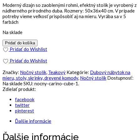
Moderný dizajn so zaoblenými rohmi, efektný stolík je vyrobený z
nádherného prírodného duba. Rozmery: 50x36x40 cm. V prípade
potreby vieme veľkosť prispôsobiť aj na mieru. Vyrába sa v 5
farbách
Na sklade
Pridať do košíka
Pridať do Wishlist
Pridať do Wishlist
Značky:
Nočný stolík
,
Teakový
Kategórie:
Dubový nábytok na
mieru, stoly, skrinky, drevené komody
,
Nočný stolík
Dostupnosť:
Na sklade
SKU:
nocny-carino-cube-1
.
Zdielať produkt:
facebook
twitter
pinterest
Ďalšie informácie
Ďalšie informácie