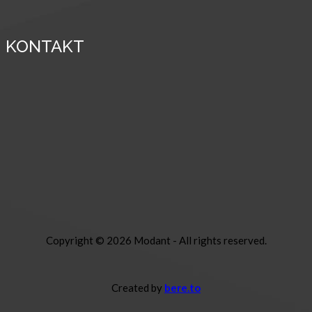
KONTAKT
Račianska 90, Bratislava (predajňa)
Telefón: +421 949 838 363
Email : info@modant.sk
PO 12:00 – 18:00 | UT-PI 10:10 – 18:30
SO: 10:10 – 17:00
Sledujte nás na FB
Sledujte nás na IG
Copyright ©
2026 Modant - All rights reserved.
Created by
bere.to