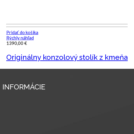
Pridať do košíka
Rýchly náhľad
1390,00
€
Originálny konzolový stolík z kmeňa
INFORMÁCIE
Obchodné podmienky
Ochrana osobných údajov
Platba & poštovné
Záruka & reklamácie