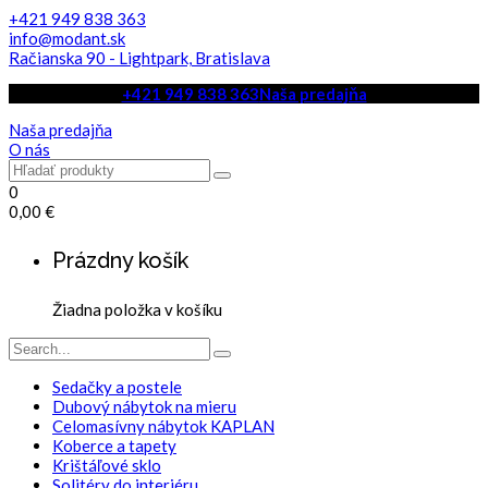
+421 949 838 363
info@modant.sk
Račianska 90 - Lightpark, Bratislava
+421 949 838 363
Naša predajňa
Naša predajňa
O nás
0
0,00
€
Prázdny košík
Žiadna položka v košíku
Sedačky a postele
Dubový nábytok na mieru
Celomasívny nábytok KAPLAN
Koberce a tapety
Krištáľové sklo
Solitéry do interiéru