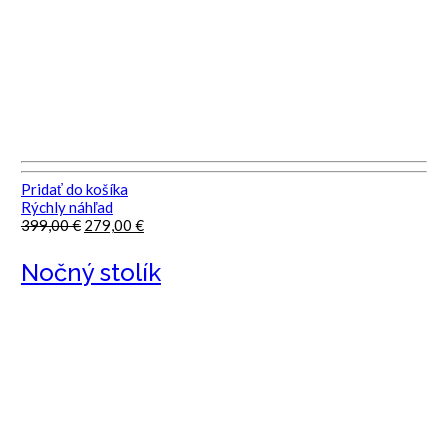
Pridať do košíka
Rýchly náhľad
Pôvodná
Aktuálna
399,00
€
279,00
€
cena
cena
bola:
je:
Nočný stolík
399,00 €.
279,00 €.