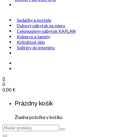
Sedačky a postele
Dubový nábytok na mieru
Celomasívny nábytok KAPLAN
Koberce a tapety
Krištáľové sklo
Solitéry do interiéru
0
0
0,00
€
Prázdny košík
Žiadna položka v košíku